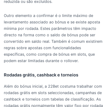
reduzida ou são excluídos.
Outro elemento a confirmar é o limite máximo de
levantamento associado ao bónus e se existe aposta
mínima por rodada. Estes parâmetros têm impacto
directo na forma como o saldo de bónus pode ser
convertido em saldo real. Também é comum existirem
regras sobre apostas com funcionalidades
específicas, como compra de bónus em slots, que
podem estar limitadas durante o rollover.
Rodadas grátis, cashback e torneios
Além do bónus inicial, a 22Bet costuma trabalhar com
rodadas grátis em slots seleccionadas, campanhas de
cashback e torneios com tabelas de classificação. As
rodadas grátis normalmente têm valor fixo por rodada