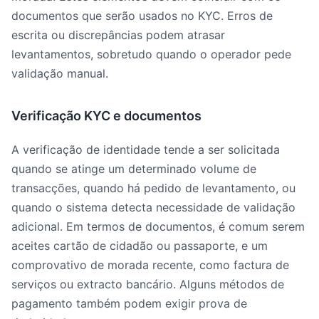
documentos que serão usados no KYC. Erros de
escrita ou discrepâncias podem atrasar
levantamentos, sobretudo quando o operador pede
validação manual.
Verificação KYC e documentos
A verificação de identidade tende a ser solicitada
quando se atinge um determinado volume de
transacções, quando há pedido de levantamento, ou
quando o sistema detecta necessidade de validação
adicional. Em termos de documentos, é comum serem
aceites cartão de cidadão ou passaporte, e um
comprovativo de morada recente, como factura de
serviços ou extracto bancário. Alguns métodos de
pagamento também podem exigir prova de