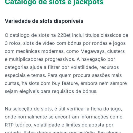
Catálogo de slots e jackpots
Variedade de slots disponíveis
O catálogo de slots na 22Bet inclui títulos clássicos de
3 rolos, slots de vídeo com bónus por rondas e jogos
com mecânicas modernas, como Megaways, clusters
e multiplicadores progressivos. A navegação por
categorias ajuda a filtrar por volatilidade, recursos
especiais e temas. Para quem procura sessões mais
curtas, há slots com buy feature, embora nem sempre
sejam elegíveis para requisitos de bónus.
Na selecção de slots, é útil verificar a ficha do jogo,
onde normalmente se encontram informações como
RTP teórico, volatilidade e limites de aposta por
rodada. Estes dados variam por estúdio. Em alguns