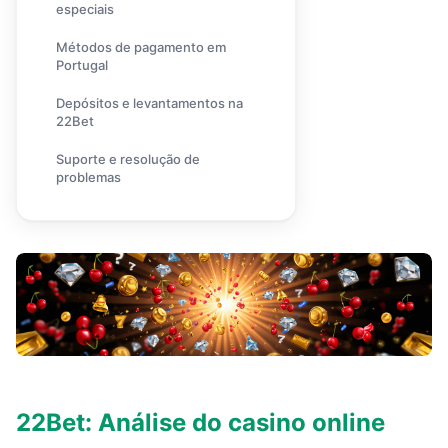
especiais
Métodos de pagamento em
Portugal
Depósitos e levantamentos na
22Bet
Suporte e resolução de
problemas
22Bet: Análise do casino online