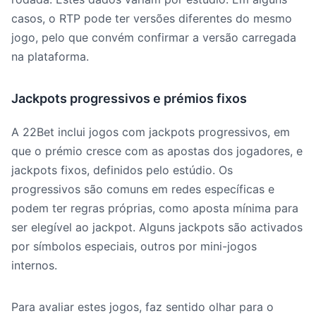
casos, o RTP pode ter versões diferentes do mesmo
jogo, pelo que convém confirmar a versão carregada
na plataforma.
Jackpots progressivos e prémios fixos
A 22Bet inclui jogos com jackpots progressivos, em
que o prémio cresce com as apostas dos jogadores, e
jackpots fixos, definidos pelo estúdio. Os
progressivos são comuns em redes específicas e
podem ter regras próprias, como aposta mínima para
ser elegível ao jackpot. Alguns jackpots são activados
por símbolos especiais, outros por mini-jogos
internos.
Para avaliar estes jogos, faz sentido olhar para o