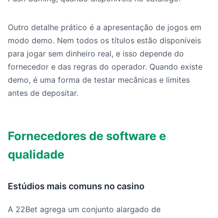
Outro detalhe prático é a apresentação de jogos em
modo demo. Nem todos os títulos estão disponíveis
para jogar sem dinheiro real, e isso depende do
fornecedor e das regras do operador. Quando existe
demo, é uma forma de testar mecânicas e limites
antes de depositar.
Fornecedores de software e
qualidade
Estúdios mais comuns no casino
A 22Bet agrega um conjunto alargado de