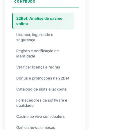
CONTEÚDO
22Bet: Análise do casino
online
Licença, legalidade e
segurança
Registo e verificação de
identidade
Verificar licença e regras
Bónus e promoções na 22Bet
Catálogo de slots e jackpots
Fornecedores de software e
qualidade
Casino ao vivo com dealers
Game shows e mesas