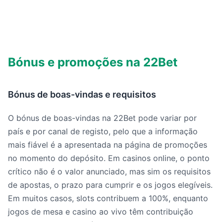
Bónus e promoções na 22Bet
Bónus de boas-vindas e requisitos
O bónus de boas-vindas na 22Bet pode variar por
país e por canal de registo, pelo que a informação
mais fiável é a apresentada na página de promoções
no momento do depósito. Em casinos online, o ponto
crítico não é o valor anunciado, mas sim os requisitos
de apostas, o prazo para cumprir e os jogos elegíveis.
Em muitos casos, slots contribuem a 100%, enquanto
jogos de mesa e casino ao vivo têm contribuição