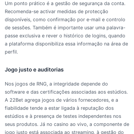
Um ponto prático é a gestão de segurança da conta.
Recomenda-se activar medidas de protecção
disponíveis, como confirmação por e-mail e controlo
de sessões. Também é importante usar uma palavra-
passe exclusiva e rever o histórico de logins, quando
a plataforma disponibiliza essa informação na área de
perfil.
Jogo justo e auditorias
Nos jogos de RNG, a integridade depende do
software e das certificações associadas aos estúdios.
A 22Bet agrega jogos de vários fornecedores, e a
fiabilidade tende a estar ligada à reputação dos
estúdios e à presença de testes independentes nos
seus produtos. Já no casino ao vivo, a componente de
jogo justo está associada ao streaming, à gestão do