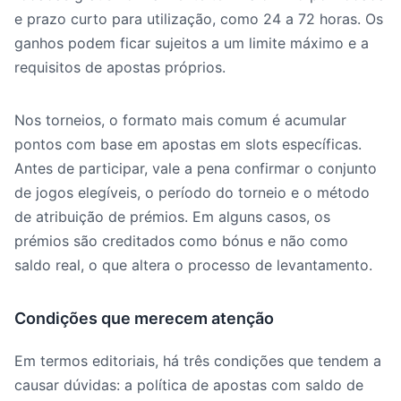
e prazo curto para utilização, como 24 a 72 horas. Os
ganhos podem ficar sujeitos a um limite máximo e a
requisitos de apostas próprios.
Nos torneios, o formato mais comum é acumular
pontos com base em apostas em slots específicas.
Antes de participar, vale a pena confirmar o conjunto
de jogos elegíveis, o período do torneio e o método
de atribuição de prémios. Em alguns casos, os
prémios são creditados como bónus e não como
saldo real, o que altera o processo de levantamento.
Condições que merecem atenção
Em termos editoriais, há três condições que tendem a
causar dúvidas: a política de apostas com saldo de