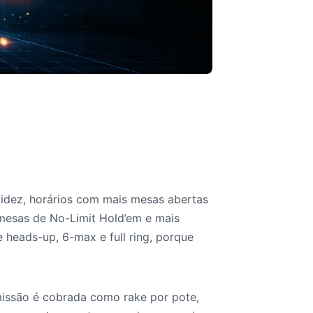
uidez, horários com mais mesas abertas
 mesas de No-Limit Hold’em e mais
 heads-up, 6-max e full ring, porque
missão é cobrada como rake por pote,