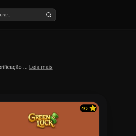
ificação ...
Leia mais
4/5