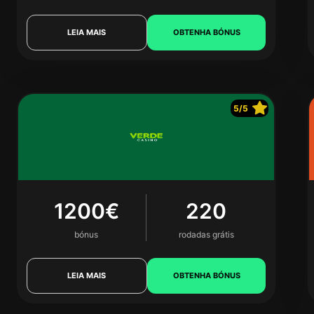
LEIA MAIS
OBTENHA BÓNUS
5/5
1200€
220
bónus
rodadas grátis
LEIA MAIS
OBTENHA BÓNUS