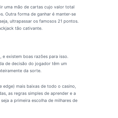
uir uma mão de cartas cujo valor total
os. Outra forma de ganhar é manter-se
eja, ultrapassar os famosos 21 pontos.
ackjack tão cativante.
 e existem boas razões para isso.
ada de decisão do jogador têm um
nteiramente da sorte.
e edge) mais baixas de todo o casino,
as, as regras simples de aprender e a
seja a primeira escolha de milhares de