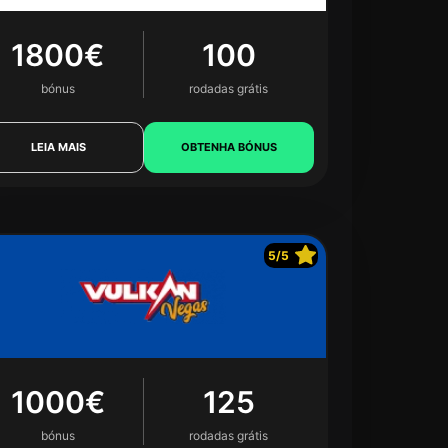
1800€
100
bónus
rodadas grátis
LEIA MAIS
OBTENHA BÓNUS
5/5
1000€
125
bónus
rodadas grátis