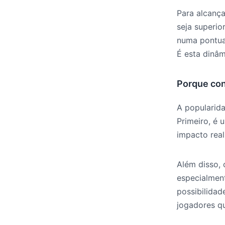
Para alcança
seja superio
numa pontuaç
É esta dinâm
Porque con
A popularida
Primeiro, é
impacto real
Além disso, 
especialment
possibilidad
jogadores q