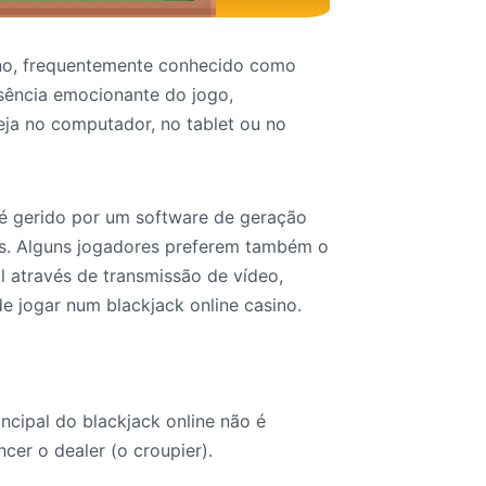
sino, frequentemente conhecido como
ssência emocionante do jogo,
seja no computador, no tablet ou no
o é gerido por um software de geração
ais. Alguns jogadores preferem também o
al através de transmissão de vídeo,
 jogar num blackjack online casino.
ncipal do blackjack online não é
cer o dealer (o croupier).