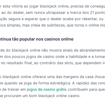
r esta vitória ao jogar blackjack online, precisa de conseg
r ao do dealer, sem nunca ultrapassar a marca dos 21 pont
ão segura e esperar que o dealer acabe por rebentar, ou s
ica simples, mas cheia de subtilezas, que torna o online bl
tinua tão popular nos casinos online
de do blackjack online não mostra sinais de abrandamento,
 um dos poucos jogos de casino onde a habilidade e a tom
 no resultado final, ao contrário das slots, que dependem i
o blackjack online oferece uma das margens da casa (hous
e quando se joga de forma estratégica. A rapidez das rond
e de treinar em
jogos de casino grátis
contribuem para que 
ue procuram um bom blackjack online casino.