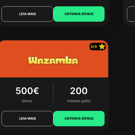
LEIA MAIS
OBTENHA BÓNUS
5/5
500€
200
bónus
rodadas grátis
LEIA MAIS
OBTENHA BÓNUS