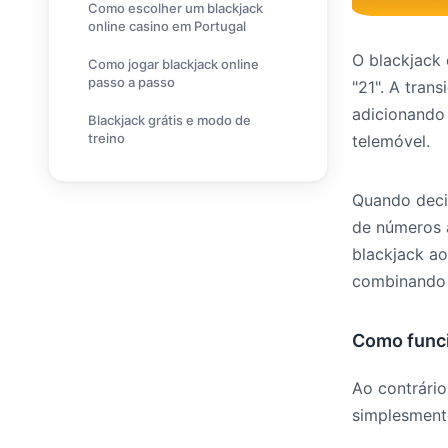
Como escolher um blackjack
online casino em Portugal
O blackjack 
Como jogar blackjack online
passo a passo
"21". A tran
adicionando 
Blackjack grátis e modo de
treino
telemóvel.
Quando decid
de números a
blackjack ao
combinando a
Como funci
Ao contrário
simplesmente