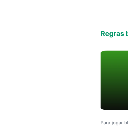
Regras 
Para jogar b